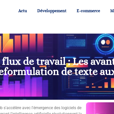
Actu
Développement
E-commerce
M
flux de travail : Les avan
 reformulation de texte au
b s'accélère avec l'émergence des logiciels de
ant l'intelligence artificielle révolutionnent la