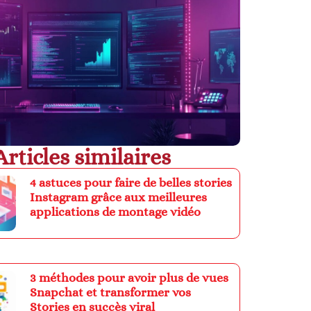
Articles similaires
4 astuces pour faire de belles stories
Instagram grâce aux meilleures
applications de montage vidéo
3 méthodes pour avoir plus de vues
Snapchat et transformer vos
Stories en succès viral